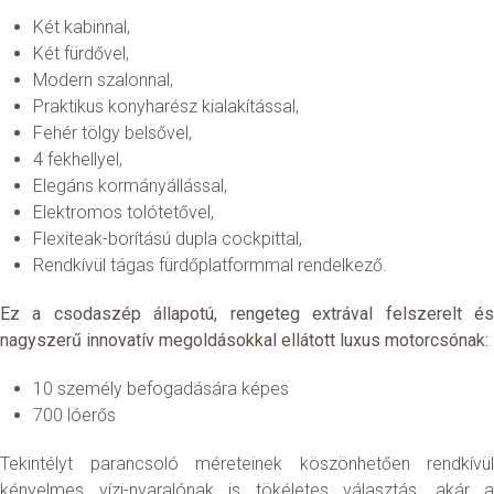
Két kabinnal,
Két fürdővel,
Modern szalonnal,
Praktikus konyharész kialakítással,
Fehér tölgy belsővel,
4 fekhellyel,
Elegáns kormányállással,
Elektromos tolótetővel,
Flexiteak-borítású dupla cockpittal,
Rendkívül tágas fürdőplatformmal rendelkező.
Ez a csodaszép állapotú, rengeteg extrával felszerelt és
nagyszerű innovatív megoldásokkal ellátott luxus motorcsónak:
10 személy befogadására képes
700 lóerős
Tekintélyt parancsoló méreteinek köszönhetően rendkívül
kényelmes vízi-nyaralónak is tökéletes választás, akár a