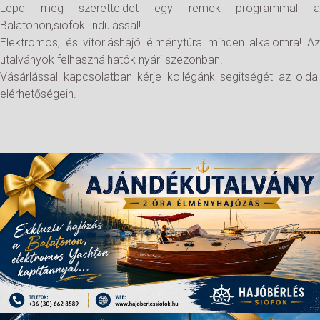
Lepd meg szeretteidet egy remek programmal a
Balatonon,siofoki indulással!
Elektromos, és vitorláshajó élménytúra minden alkalomra! Az
utalványok felhasználhatók nyári szezonban!
Vásárlással kapcsolatban kérje kollégánk segitségét az oldal
elérhetőségein.