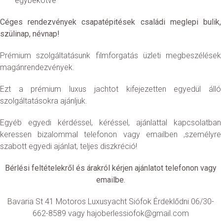
egybekötve
Céges rendezvények csapatépitések családi meglepi bulik,
szülinap, névnap!
Prémium szolgáltatásunk filmforgatás üzleti megbeszélések
magánrendezvények.
Ezt a prémium luxus jachtot kifejezetten egyedül álló
szolgáltatásokra ajánljuk.
Egyéb egyedi kérdéssel, kéréssel, ajánlattal kapcsolatban
keressen bizalommal telefonon vagy emailben ,személyre
szabott egyedi ajánlat, teljes diszkréció!
Bérlési feltételekről és árakról kérjen ajánlatot telefonon vagy
emailbe.
Bavaria St 41 Motoros Luxusyacht Siófok Érdeklődni 06/30-
662-8589 vagy hajoberlessiofok@gmail.com