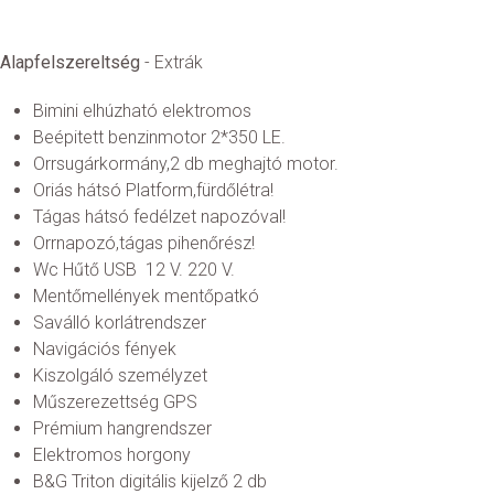
Alapfelszereltség
- Extrák
Bimini elhúzható elektromos
Beépitett benzinmotor 2*350 LE.
Orrsugárkormány,2 db meghajtó motor.
Oriás hátsó Platform,fürdőlétra!
Tágas hátsó fedélzet napozóval!
Orrnapozó,tágas pihenőrész!
Wc Hűtő USB 12 V. 220 V.
Mentőmellények mentőpatkó
Saválló korlátrendszer
Navigációs fények
Kiszolgáló személyzet
Műszerezettség GPS
Prémium hangrendszer
Elektromos horgony
B&G Triton digitális kijelző 2 db