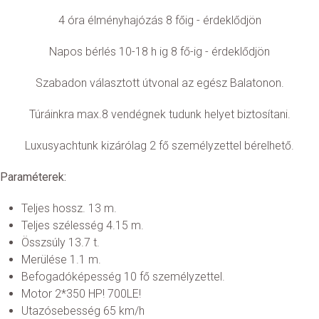
4 óra élményhajózás 8 főig - érdeklődjön
Napos bérlés 10-18 h ig 8 fő-ig - érdeklődjön
Szabadon választott útvonal az egész Balatonon.
Túráinkra max.8 vendégnek tudunk helyet biztosítani.
Luxusyachtunk kizárólag 2 fő személyzettel bérelhető.
Paraméterek:
Teljes hossz. 13 m.
Teljes szélesség 4.15 m.
Összsúly 13.7 t.
Merülése 1.1 m.
Befogadóképesség 10 fő személyzettel.
Motor 2*350 HP! 700LE!
Utazósebesség 65 km/h