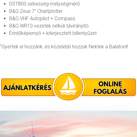
DST800 sebesség-mélységmérő
B&G Zeus 7" Chartplotter
B&G VHF Autopilot + Compass
B&G WR10 vezeték nélküli távirányító
Érintőképernyő + kiterjesztett billentyűzet
“Gyertek el hozzánk, és közelebb hozzuk Nektek a Balatont!