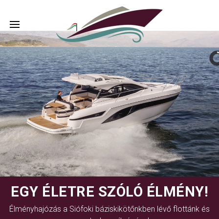
EGY ÉLETRE SZÓLÓ ÉLMÉNY!
Élményhajózás a Siófoki báziskikötőnkben lévő flottánk és