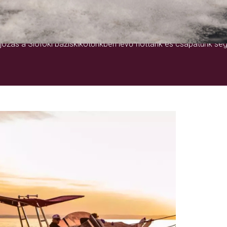
EGY ÉLETRE SZÓLÓ ÉLMÉNY
ózás a Siófoki báziskikötőnkben lévő flottánk és csapatunk seg