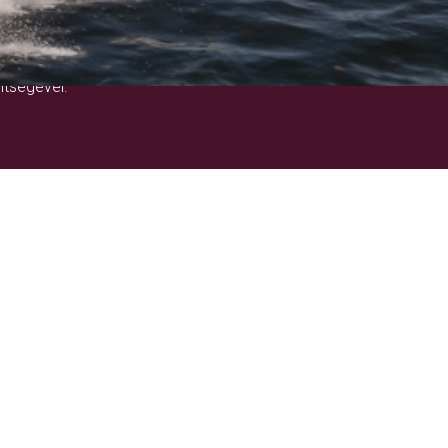
!
ítségével.