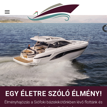
EGY ÉLETRE SZÓLÓ ÉLMÉNY!
Élményhajózás a Siófoki báziskikötőnkben lévő flottánk és