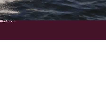
!
ítségével.