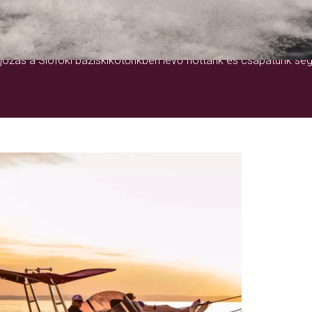
EGY ÉLETRE SZÓLÓ ÉLMÉNY
ózás a Siófoki báziskikötőnkben lévő flottánk és csapatunk seg