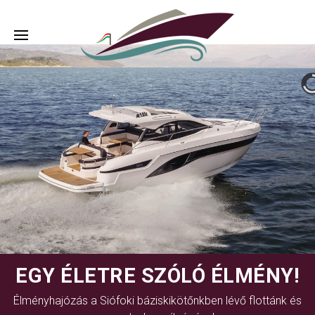
EGY ÉLETRE SZÓLÓ ÉLMÉNY!
Élményhajózás a Siófoki báziskikötőnkben lévő flottánk és