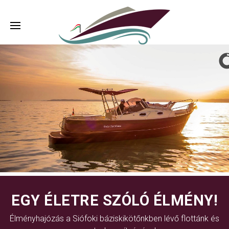
EGY ÉLETRE SZÓLÓ ÉLMÉNY!
Élményhajózás a Siófoki báziskikötőnkben lévő flottánk és