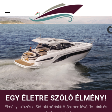
EGY ÉLETRE SZÓLÓ ÉLMÉNY!
Élményhajózás a Siófoki báziskikötőnkben lévő flottánk és