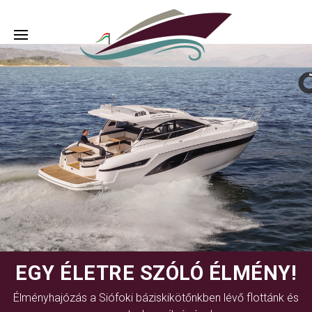
EGY ÉLETRE SZÓLÓ ÉLMÉNY!
Élményhajózás a Siófoki báziskikötőnkben lévő flottánk és