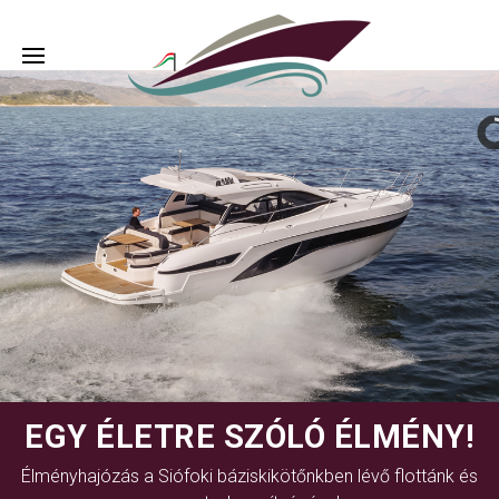
EGY ÉLETRE SZÓLÓ ÉLMÉNY!
Élményhajózás a Siófoki báziskikötőnkben lévő flottánk és