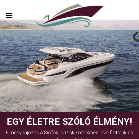
EGY ÉLETRE SZÓLÓ ÉLMÉNY!
Élményhajózás a Siófoki báziskikötőnkben lévő flottánk és