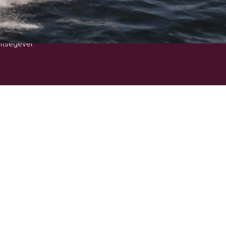
!
ítségével.