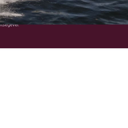
!
ítségével.