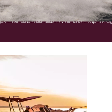
EGY ÉLETRE SZÓLÓ ÉLMÉNY
ózás a Siófoki báziskikötőnkben lévő flottánk és csapatunk seg