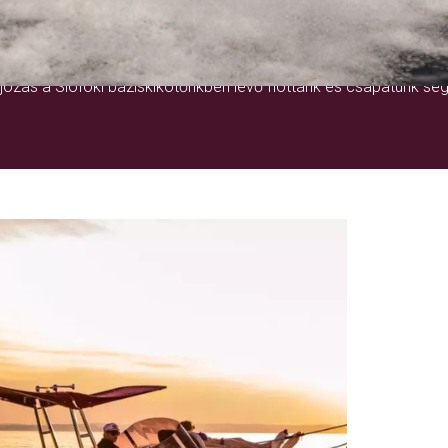
EGY ÉLETRE SZÓLÓ ÉLMÉNY
ózás a Siófoki báziskikötőnkben lévő flottánk és csapatunk seg