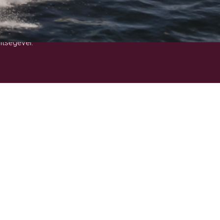
!
ítségével.