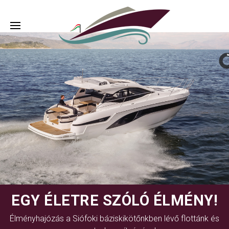
EGY ÉLETRE SZÓLÓ ÉLMÉNY!
Élményhajózás a Siófoki báziskikötőnkben lévő flottánk és