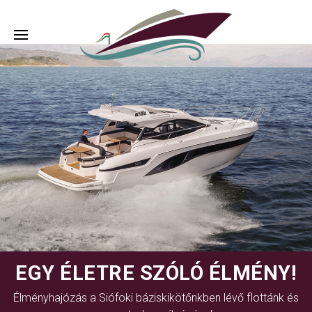
EGY ÉLETRE SZÓLÓ ÉLMÉNY!
Élményhajózás a Siófoki báziskikötőnkben lévő flottánk és