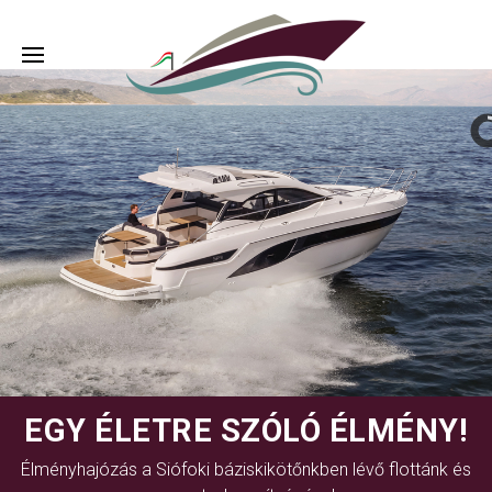
EGY ÉLETRE SZÓLÓ ÉLMÉNY!
Élményhajózás a Siófoki báziskikötőnkben lévő flottánk és