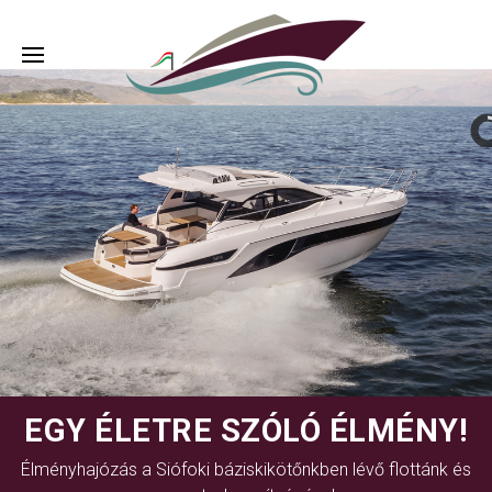
EGY ÉLETRE SZÓLÓ ÉLMÉNY!
Élményhajózás a Siófoki báziskikötőnkben lévő flottánk és