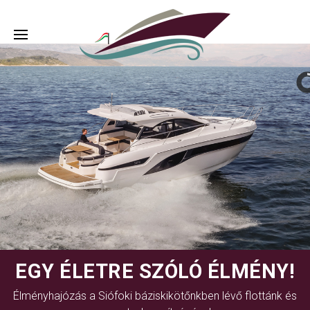
EGY ÉLETRE SZÓLÓ ÉLMÉNY!
Élményhajózás a Siófoki báziskikötőnkben lévő flottánk és