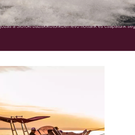
EGY ÉLETRE SZÓLÓ ÉLMÉNY
ózás a Siófoki báziskikötőnkben lévő flottánk és csapatunk seg