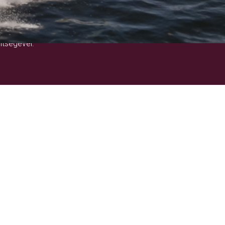
!
ítségével.