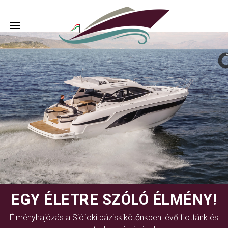
EGY ÉLETRE SZÓLÓ ÉLMÉNY!
Élményhajózás a Siófoki báziskikötőnkben lévő flottánk és