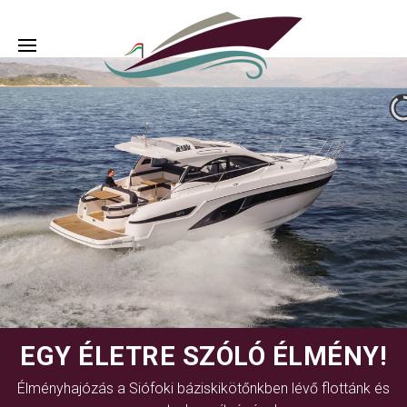
EGY ÉLETRE SZÓLÓ ÉLMÉNY!
Élményhajózás a Siófoki báziskikötőnkben lévő flottánk és