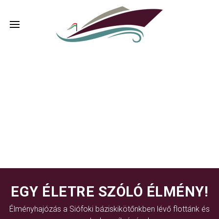
EGY ÉLETRE SZÓLÓ ÉLMÉNY!
Élményhajózás a Siófoki báziskikötőnkben lévő flottánk és