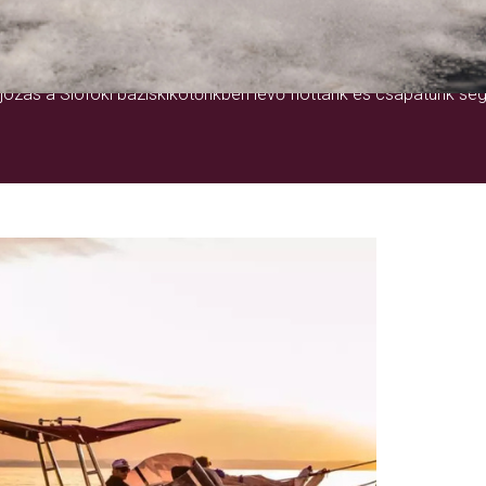
EGY ÉLETRE SZÓLÓ ÉLMÉNY
ózás a Siófoki báziskikötőnkben lévő flottánk és csapatunk seg