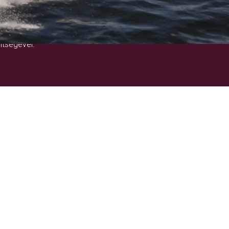
!
ítségével.