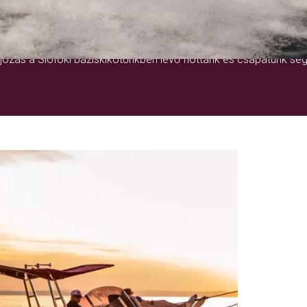
EGY ÉLETRE SZÓLÓ ÉLMÉNY
ózás a Siófoki báziskikötőnkben lévő flottánk és csapatunk seg