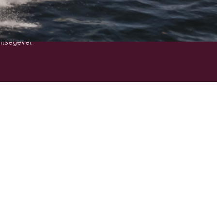
!
ítségével.