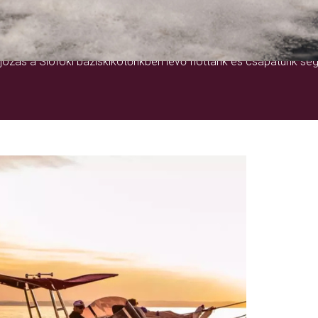
EGY ÉLETRE SZÓLÓ ÉLMÉNY
ózás a Siófoki báziskikötőnkben lévő flottánk és csapatunk seg