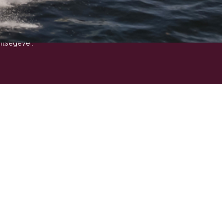
!
ítségével.