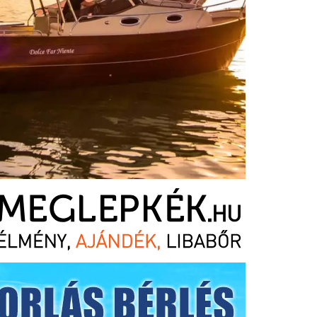
EGY ÉLETRE SZÓLÓ ÉLMÉNY
ózás a Siófoki báziskikötőnkben lévő flottánk és csapatunk seg