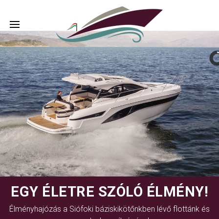
EGY ÉLETRE SZÓLÓ ÉLMÉNY!
Élményhajózás a Siófoki báziskikötőnkben lévő flottánk és