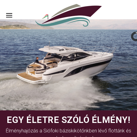
EGY ÉLETRE SZÓLÓ ÉLMÉNY!
Élményhajózás a Siófoki báziskikötőnkben lévő flottánk és